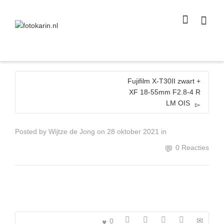
I'm looking for
product
in a size
size
.
Show me the
colour
items.
Super Search
Fujifilm X-T30II zwart +
XF 18-55mm F2.8-4 R
LM OIS
Posted by
Wijtze de Jong
on
28 oktober 2021
in
0 Reacties
0