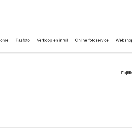
. Show me the
colour
items.
Home
Pasfoto
Verkoop en inruil
Online fotoservice
Websho
Fujif