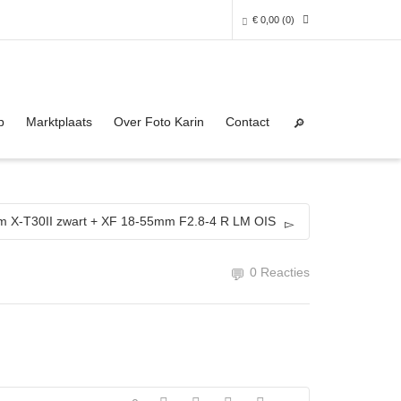
€
0,00
(0)
Super Search
0 producten in het winkelmandje
p
Marktplaats
Over Foto Karin
Contact
Je winkelmandje is helaas leeg.
NAAR DE SHOP
ilm X-T30II zwart + XF 18-55mm F2.8-4 R LM OIS
0 Reacties