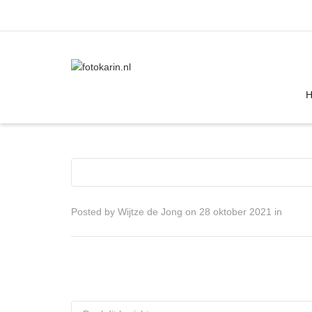
I'm looking for
product
in a size
size
Posted by
Wijtze de Jong
on
28 oktober 2021
in