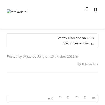
I'm looking for
product
in a size
size
.
Show me the
colour
items.
Super Search
Vortex Diamondback HD
15×56 Verrekijker
Posted by
Wijtze de Jong
on
16 oktober 2021
in
0 Reacties
0