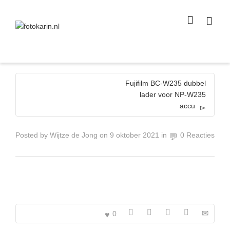
I'm looking for
product
in a size
size
.
Show me the
colour
items.
Super Search
Fujifilm BC-W235 dubbel
lader voor NP-W235
accu
Posted by
Wijtze de Jong
on
9 oktober 2021
in
0 Reacties
0