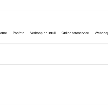
. Show me the
colour
items.
Home
Pasfoto
Verkoop en inruil
Online fotoservice
Websho