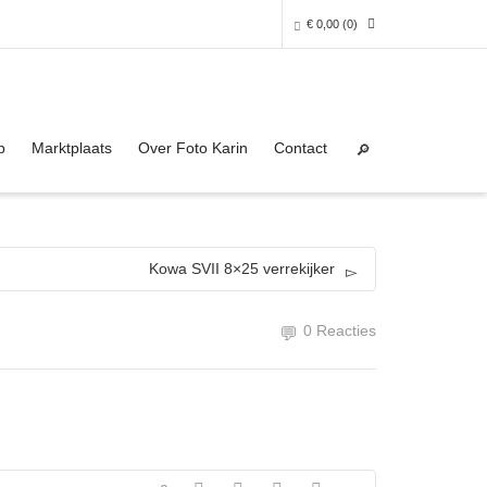
€
0,00
(0)
Super Search
0 producten in het winkelmandje
p
Marktplaats
Over Foto Karin
Contact
Je winkelmandje is helaas leeg.
NAAR DE SHOP
Kowa SVII 8×25 verrekijker
0 Reacties