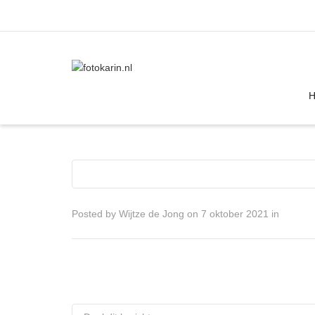
I'm looking for
product
in a size
size
Posted by
Wijtze de Jong
on
7 oktober 2021
in