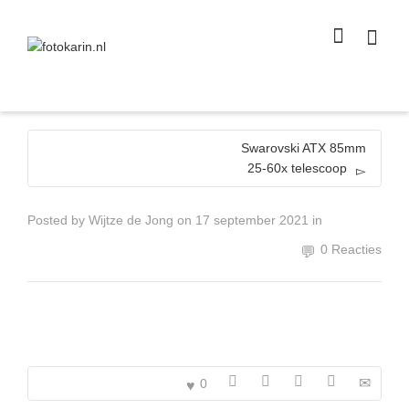
I'm looking for
product
in a size
size
.
Show me the
colour
items.
Super Search
Swarovski ATX 85mm
25-60x telescoop
Posted by
Wijtze de Jong
on
17 september 2021
in
0 Reacties
0