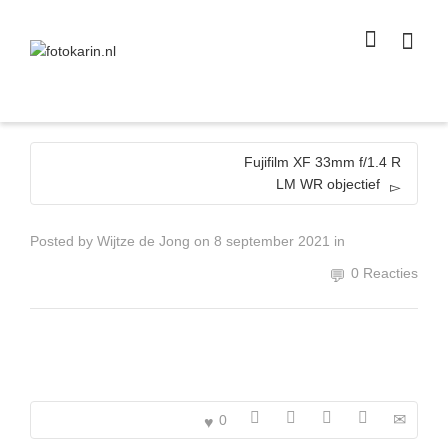
I'm looking for
product
in a size
size
.
Show me the
colour
items.
Super Search
Fujifilm XF 33mm f/1.4 R
LM WR objectief
Posted by
Wijtze de Jong
on
8 september 2021
in
0 Reacties
0