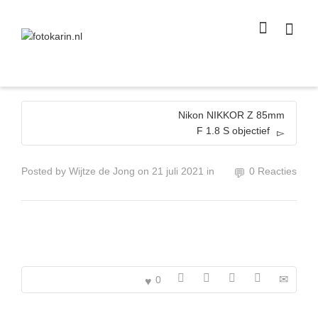
I'm looking for
product
in a size
size
.
Show me the
colour
items.
Super Search
Nikon NIKKOR Z 85mm
F 1.8 S objectief
Posted by
Wijtze de Jong
on
21 juli 2021
in
0 Reacties
0