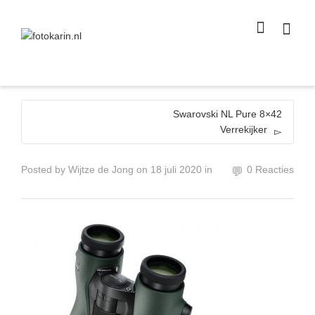
I'm looking for
product
in a size
size
.
Show me the
colour
items.
Super Search
Swarovski NL Pure 8×42
Verrekijker
Posted by
Wijtze de Jong
on
18 juli 2020
in
0 Reacties