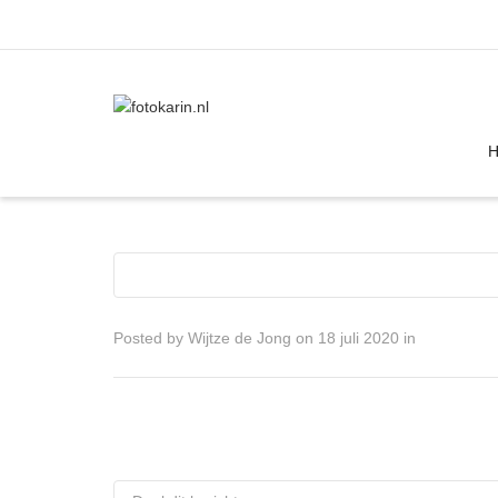
I'm looking for
product
in a size
size
Posted by
Wijtze de Jong
on
18 juli 2020
in