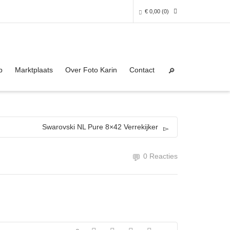
€
0,00
(0)
Super Search
0 producten in het winkelmandje
p
Marktplaats
Over Foto Karin
Contact
Je winkelmandje is helaas leeg.
NAAR DE SHOP
Swarovski NL Pure 8×42 Verrekijker
0 Reacties