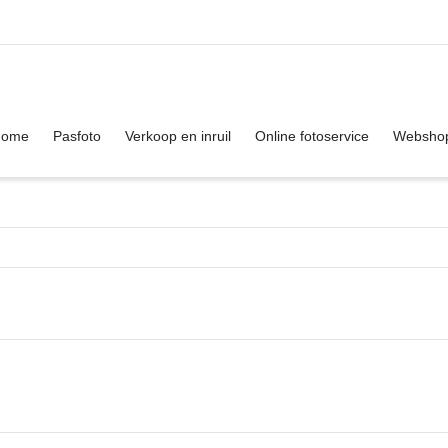
. Show me the
colour
items.
Home
Pasfoto
Verkoop en inruil
Online fotoservice
Websho