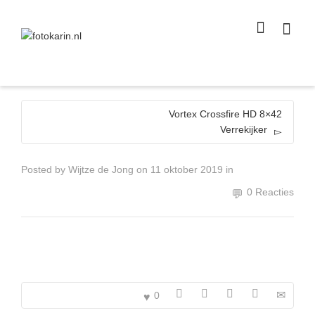
I'm looking for
product
in a size
size
.
Show me the
colour
items.
Super Search
Vortex Crossfire HD 8×42
Verrekijker
Posted by
Wijtze de Jong
on
11 oktober 2019
in
0 Reacties
0